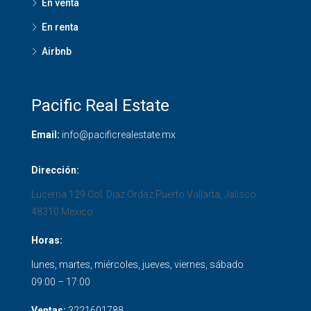
En venta
En renta
Airbnb
Pacific Real Estate
Email:
info@pacificrealestate.mx
Dirección:
Lucerna 129 Col. Diaz Ordaz
Puerto Vallarta
,
Jalisco
48310
Mexico
Horas:
lunes, martes, miércoles, jueves, viernes, sábado
09:00 – 17:00
Ventas:
3221601788