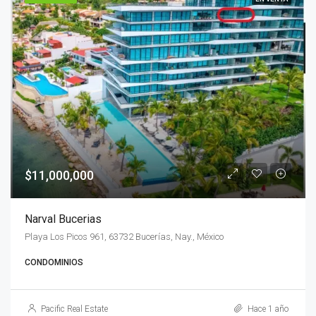
$11,000,000
Narval Bucerias
Playa Los Picos 961, 63732 Bucerías, Nay., México
CONDOMINIOS
Pacific Real Estate
Hace 1 año