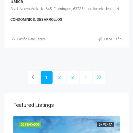
Balica
Blvd. Nuevo Vallarta 645, Flamingos, 63735 Las Jarretaderas, Nay., México
CONDOMINIOS, DESARROLLOS
Pacific Real Estate
Hace 1 año
1
2
3
Featured Listings
ENTA
DESTACADOS
EN VENTA
DES