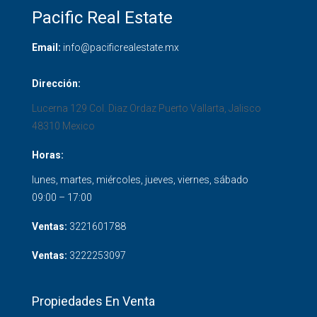
Pacific Real Estate
Email:
info@pacificrealestate.mx
Dirección:
Lucerna 129 Col. Diaz Ordaz
Puerto Vallarta
,
Jalisco
48310
Mexico
Horas:
lunes, martes, miércoles, jueves, viernes, sábado
09:00 – 17:00
Ventas:
3221601788
Ventas:
3222253097
Propiedades En Venta