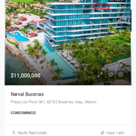
$11,000,000
Narval Bucerias
Playa Los Picos 961, 63732 Bucerías, Nay., México
CONDOMINIOS
Pacific Real Estate
Hace 1 año