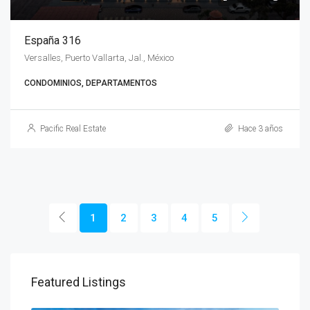
España 316
Versalles, Puerto Vallarta, Jal., México
CONDOMINIOS, DEPARTAMENTOS
Pacific Real Estate
Hace 3 años
1
2
3
4
5
Featured Listings