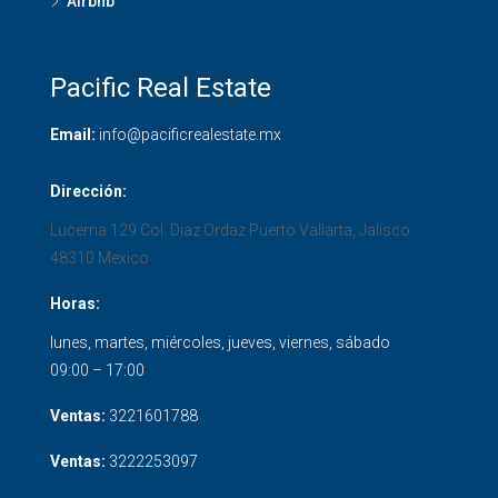
Airbnb
Pacific Real Estate
Email:
info@pacificrealestate.mx
Dirección:
Lucerna 129 Col. Diaz Ordaz
Puerto Vallarta
,
Jalisco
48310
Mexico
Horas:
lunes, martes, miércoles, jueves, viernes, sábado
09:00 – 17:00
Ventas:
3221601788
Ventas:
3222253097