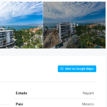
33+
Abrir en Google Maps
Estado
Nayarit
Pais
Mexico