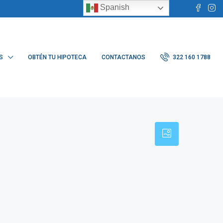
Spanish
S
OBTÉN TU HIPOTECA
CONTACTANOS
322 160 1788