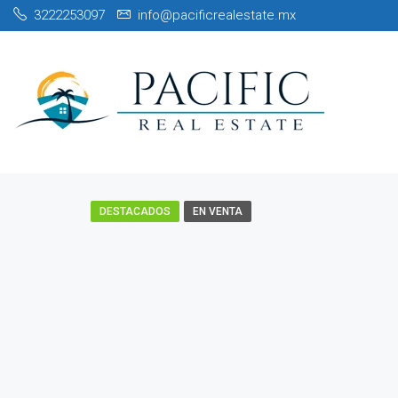
3222253097
info@pacificrealestate.mx
DESTACADOS
EN VENTA