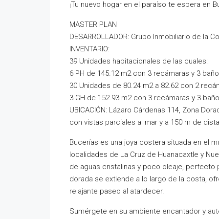
¡Tu nuevo hogar en el paraíso te espera en B
MASTER PLAN
DESARROLLADOR: Grupo Inmobiliario de la C
INVENTARIO:
39 Unidades habitacionales de las cuales:
6 PH de 145.12 m2 con 3 recámaras y 3 baño
30 Unidades de 80.24 m2 a 82.62 con 2 recá
3 GH de 152.93 m2 con 3 recámaras y 3 baño
UBICACIÓN: Lázaro Cárdenas 114, Zona Dorad
con vistas parciales al mar y a 150 m de dista
Bucerías es una joya costera situada en el m
localidades de La Cruz de Huanacaxtle y Nuevo
de aguas cristalinas y poco oleaje, perfecto 
dorada se extiende a lo largo de la costa, ofr
relajante paseo al atardecer.
Sumérgete en su ambiente encantador y autént