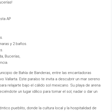
ucerías!
osta AP
s.
maras y 2 baños.
s.
a, Bucerías,
ncia.
unicipio de Bahía de Banderas, entre las encantadoras
 Vallarta. Este paraíso te invita a descubrir un mar sereno
para relajarte bajo el cálido sol mexicano. Su playa de arena
eciéndote un lugar idílico para tomar el sol, nadar o dar un
ico pueblito, donde la cultura local y la hospitalidad de