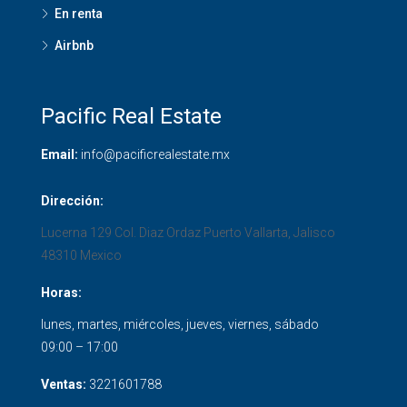
En renta
Airbnb
Pacific Real Estate
Email:
info@pacificrealestate.mx
Dirección:
Lucerna 129 Col. Diaz Ordaz
Puerto Vallarta
,
Jalisco
48310
Mexico
Horas:
lunes, martes, miércoles, jueves, viernes, sábado
09:00 – 17:00
Ventas:
3221601788