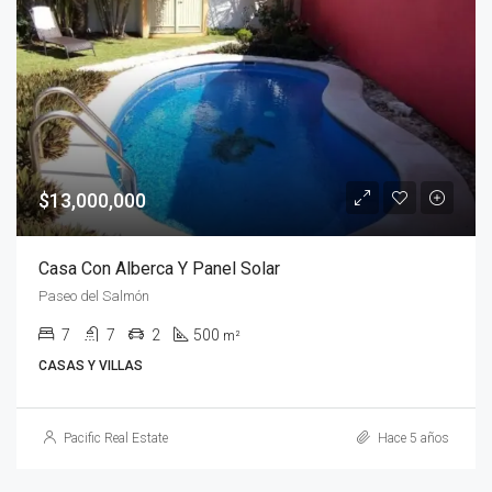
$13,000,000
Casa Con Alberca Y Panel Solar
Paseo del Salmón
7
7
2
500
m²
CASAS Y VILLAS
Pacific Real Estate
Hace 5 años