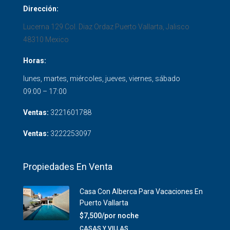
Dirección:
Lucerna 129 Col. Diaz Ordaz
Puerto Vallarta
,
Jalisco
48310
Mexico
Horas:
lunes, martes, miércoles, jueves, viernes, sábado
09:00 – 17:00
Ventas:
3221601788
Ventas:
3222253097
Propiedades En Venta
Casa Con Alberca Para Vacaciones En
Puerto Vallarta
$7,500/por noche
CASAS Y VILLAS