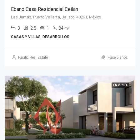
Ebano Casa Residencial Ceilan
Las Juntas, Puerto Vallarta, Jalisco, 48291, México
3
2.5
1
84
m²
CASAS Y VILLAS, DESARROLLOS
Pacific Real Estate
Hace 5 años
EN VENTA