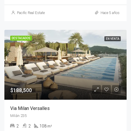
Pacific Real Estate
Hace 5 años
DESTACADOS
EN VENTA
$188,500
Via Milan Versalles
Milán 235
2
2
108
m²