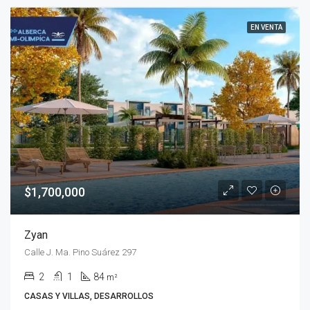
EN VENTA
$1,700,000
Zyan
Calle J. Ma. Pino Suárez 297
2
1
84
m²
CASAS Y VILLAS, DESARROLLOS