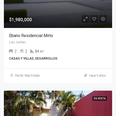
$1,980,000
Ebano Residencial Mirto
Las Juntas
2
2
84
m²
CASAS Y VILLAS, DESARROLLOS
Pacific Real Estate
Hace 5 años
EN VENTA