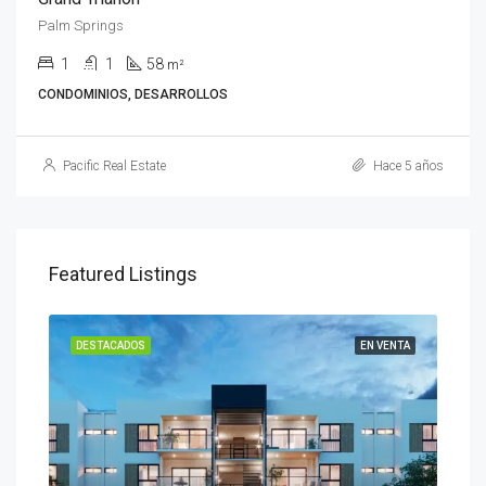
Palm Springs
1
1
58
m²
CONDOMINIOS, DESARROLLOS
Pacific Real Estate
Hace 5 años
Featured Listings
ENTA
DESTACADOS
EN VENTA
DES