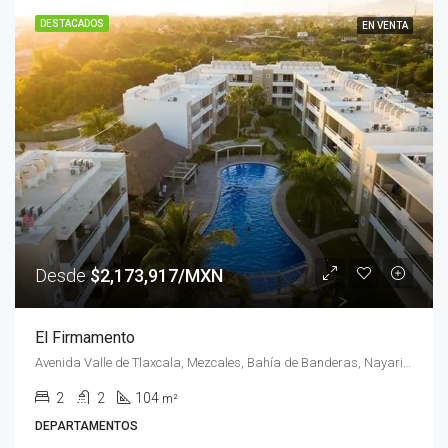
DESTACADOS
EN VENTA
Desde
$2,173,917/MXN
El Firmamento
Avenida Valle de Tlaxcala, Mezcales, Bahía de Banderas, Nayarit, 63738, México
2
2
104
m²
DEPARTAMENTOS