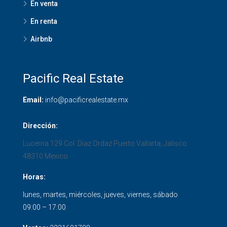
En venta
En renta
Airbnb
Pacific Real Estate
Email:
info@pacificrealestate.mx
Dirección:
Lucerna 129 Col. Diaz Ordaz
Puerto Vallarta
,
Jalisco
48310
Mexico
Horas:
lunes, martes, miércoles, jueves, viernes, sábado
09:00 – 17:00