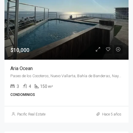
$10,000
Aria Ocean
Paseo de los Cocoteros, Nuevo Vallarta, Bahía de Banderas, Nayarit, C.P. 63735, México
3
4
150
m²
CONDOMINIOS
Pacific Real Estate
Hace 5 años