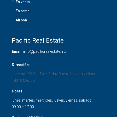
En venta
En renta
Airbnb
Pacific Real Estate
Email:
info@pacificrealestate.mx
Dirección:
Lucerna 129 Col. Diaz Ordaz
Puerto Vallarta
,
Jalisco
48310
Mexico
Horas:
lunes, martes, miércoles, jueves, viernes, sábado
09:00 – 17:00