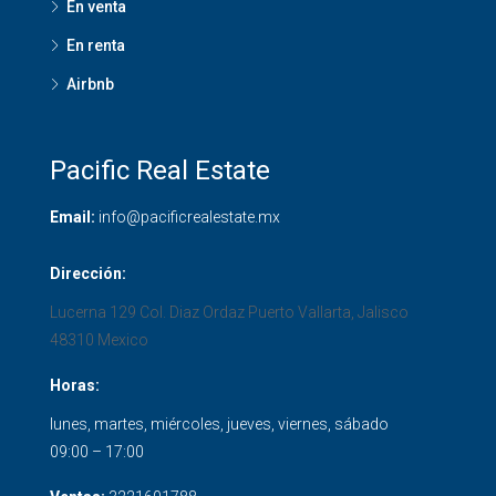
En venta
En renta
Airbnb
Pacific Real Estate
Email:
info@pacificrealestate.mx
Dirección:
Lucerna 129 Col. Diaz Ordaz
Puerto Vallarta
,
Jalisco
48310
Mexico
Horas:
lunes, martes, miércoles, jueves, viernes, sábado
09:00 – 17:00