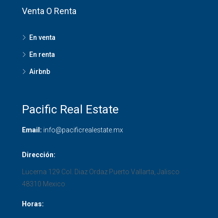
Venta O Renta
En venta
En renta
Airbnb
Pacific Real Estate
Email:
info@pacificrealestate.mx
Dirección:
Lucerna 129 Col. Diaz Ordaz
Puerto Vallarta
,
Jalisco
48310
Mexico
Horas: