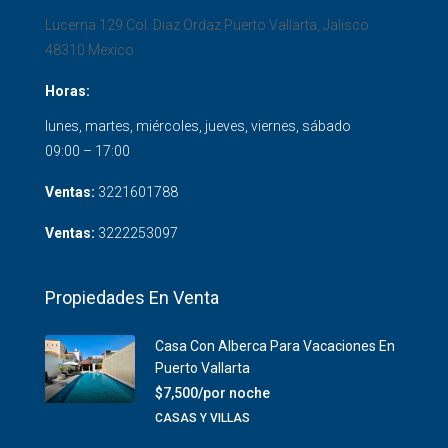
Lucerna 129 Col. Diaz Ordaz
Puerto Vallarta
,
Jalisco
48310
Mexico
Horas:
lunes, martes, miércoles, jueves, viernes, sábado
09:00 – 17:00
Ventas:
3221601788
Ventas:
3222253097
Propiedades En Venta
Casa Con Alberca Para Vacaciones En
Puerto Vallarta
$7,500/por noche
CASAS Y VILLAS