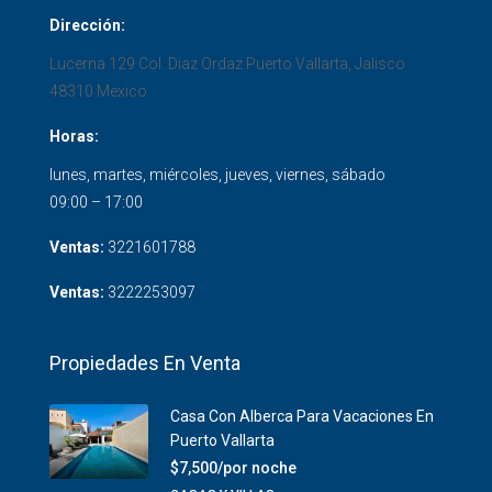
Dirección:
Lucerna 129 Col. Diaz Ordaz
Puerto Vallarta
,
Jalisco
48310
Mexico
Horas:
lunes, martes, miércoles, jueves, viernes, sábado
09:00 – 17:00
Ventas:
3221601788
Ventas:
3222253097
Propiedades En Venta
Casa Con Alberca Para Vacaciones En
Puerto Vallarta
$7,500/por noche