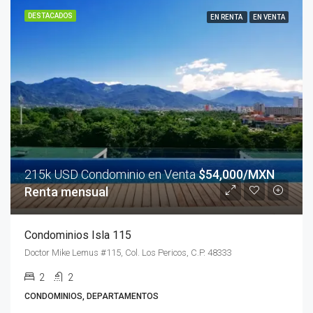
DESTACADOS
EN RENTA
EN VENTA
215k USD Condominio en Venta
$54,000/MXN
Renta mensual
Condominios Isla 115
Doctor Mike Lemus #115, Col. Los Pericos, C.P. 48333
2
2
CONDOMINIOS, DEPARTAMENTOS