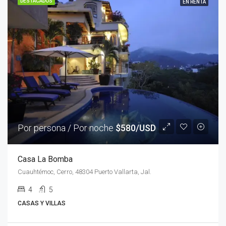
DESTACADOS
EN RENTA
Por persona / Por noche
$580/USD
Casa La Bomba
Cuauhtémoc, Cerro, 48304 Puerto Vallarta, Jal.
4
5
CASAS Y VILLAS