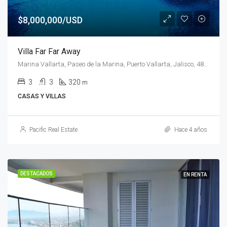
$8,000,000/USD
Villa Far Far Away
Marina Vallarta, Paseo de la Marina, Puerto Vallarta, Jalisco, 48300, México
3
3
320
m
CASAS Y VILLAS
Pacific Real Estate
Hace 4 años
DESTACADOS
EN RENTA