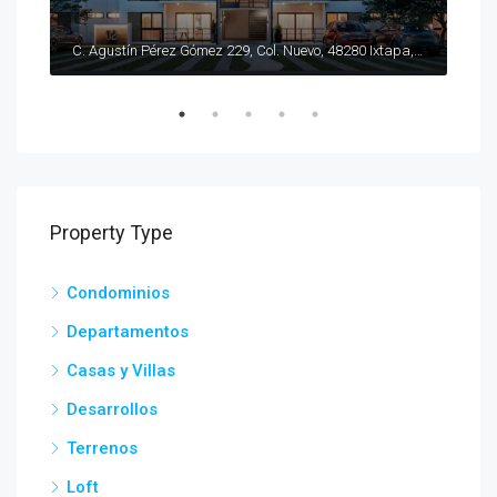
$11
Francisco I. Madero 170, Flamingos, 63732 Bucerías, Nay., México
C. Agustín Pérez Gómez 229, Col. Nuevo, 48280 Ixtapa, Jal., México
Play
Property Type
Condominios
Departamentos
Casas y Villas
Desarrollos
Terrenos
Loft