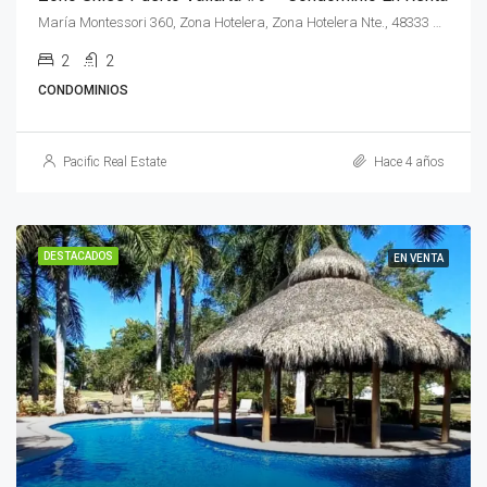
María Montessori 360, Zona Hotelera, Zona Hotelera Nte., 48333 Puerto Vallarta, Jal.
2
2
CONDOMINIOS
Pacific Real Estate
Hace 4 años
DESTACADOS
EN VENTA