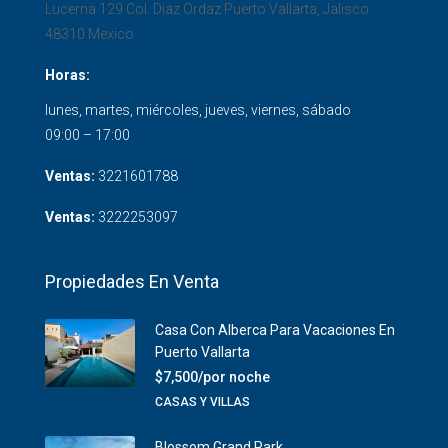
Lucerna 129 Col. Diaz Ordaz
Puerto Vallarta
,
Jalisco
48310
Mexico
Horas:
lunes, martes, miércoles, jueves, viernes, sábado
09:00 – 17:00
Ventas:
3221601788
Ventas:
3222253097
Propiedades En Venta
Casa Con Alberca Para Vacaciones En
Puerto Vallarta
$7,500/por noche
CASAS Y VILLAS
Blossom Grand Park