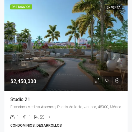
DESTACADOS
EN VENTA
$2,450,000
Studio 21
Francisco Medina Ascencio, Puerto Vallarta, Jalisco, 48300, México
1
1
55
m²
CONDOMINIOS, DESARROLLOS