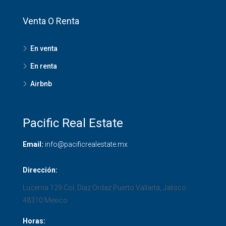
Venta O Renta
En venta
En renta
Airbnb
Pacific Real Estate
Email:
info@pacificrealestate.mx
Dirección:
Lucerna 129 Col. Diaz Ordaz
Puerto Vallarta
,
Jalisco
48310
Mexico
Horas: