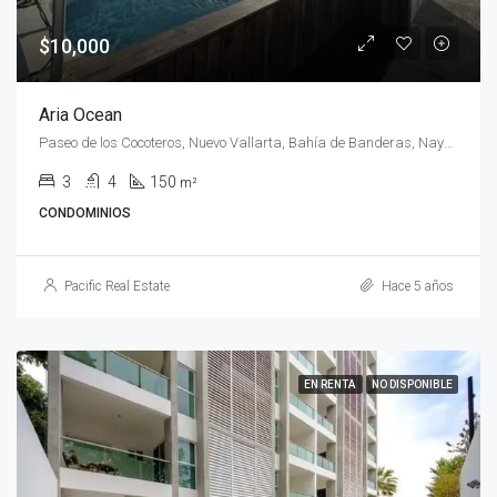
$10,000
Aria Ocean
Paseo de los Cocoteros, Nuevo Vallarta, Bahía de Banderas, Nayarit, C.P. 63735, México
3
4
150
m²
CONDOMINIOS
Pacific Real Estate
Hace 5 años
EN RENTA
NO DISPONIBLE