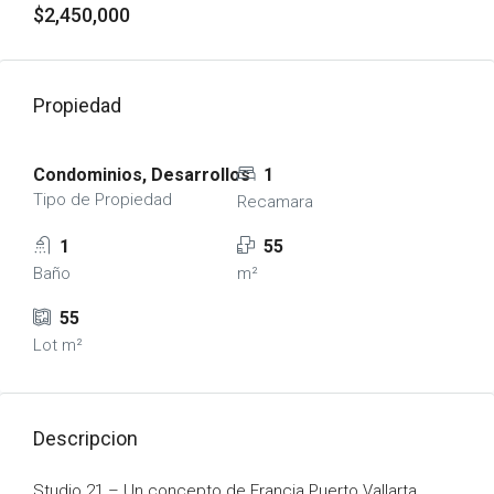
$2,450,000
Propiedad
Condominios, Desarrollos
1
Tipo de Propiedad
Recamara
1
55
Baño
m²
55
Lot m²
Descripcion
Studio 21 – Un concepto de Francia Puerto Vallarta