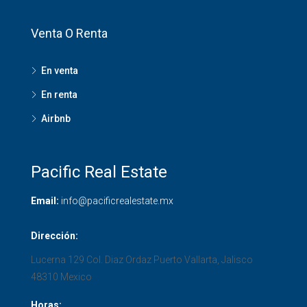
Venta O Renta
En venta
En renta
Airbnb
Pacific Real Estate
Email:
info@pacificrealestate.mx
Dirección:
Lucerna 129 Col. Diaz Ordaz
Puerto Vallarta
,
Jalisco
48310
Mexico
Horas: