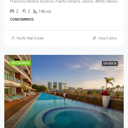
Francisco Medina Ascencio, Puerto Vallarta, Jalisco, 48300, México
2
2
140
m2
CONDOMINIOS
Pacific Real Estate
Hace 5 años
DESTACADOS
EN VENTA