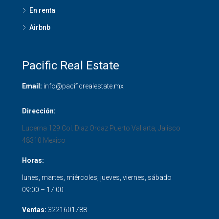
En renta
Airbnb
Pacific Real Estate
Email:
info@pacificrealestate.mx
Dirección:
Lucerna 129 Col. Diaz Ordaz
Puerto Vallarta
,
Jalisco
48310
Mexico
Horas:
lunes, martes, miércoles, jueves, viernes, sábado
09:00 – 17:00
Ventas:
3221601788