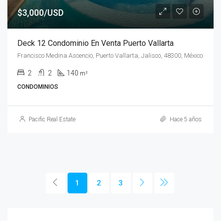
$3,000/USD
Deck 12 Condominio En Venta Puerto Vallarta
Francisco Medina Ascencio, Puerto Vallarta, Jalisco, 48300, México
2
2
140
m²
CONDOMINIOS
Pacific Real Estate
Hace 5 años
1
2
3