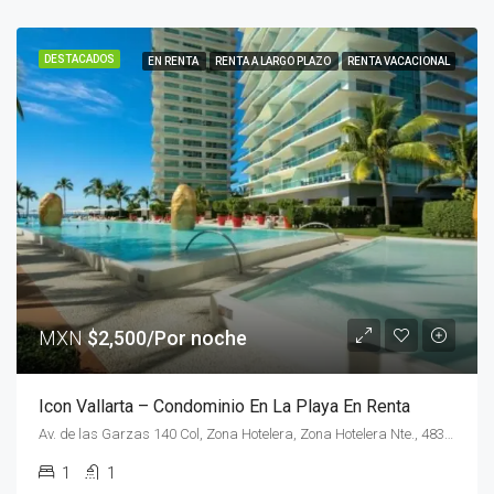
DESTACADOS
EN RENTA
RENTA A LARGO PLAZO
RENTA VACACIONAL
MXN
$2,500/Por noche
Icon Vallarta – Condominio En La Playa En Renta
Av. de las Garzas 140 Col, Zona Hotelera, Zona Hotelera Nte., 48333 Puerto Vallarta, Jal.
1
1