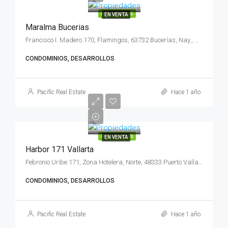
DESTACADOS
EN VENTA
Maralma Bucerias
Francisco I. Madero 170, Flamingos, 63732 Bucerías, Nay., México
CONDOMINIOS, DESARROLLOS
Pacific Real Estate
Hace 1 año
DESTACADOS
EN VENTA
Harbor 171 Vallarta
Febronio Uribe 171, Zona Hotelera, Norte, 48333 Puerto Vallarta, Jal., México
CONDOMINIOS, DESARROLLOS
Pacific Real Estate
Hace 1 año