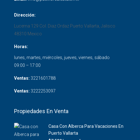
Dirección:
Lucerna 129 Col. Diaz Ordaz
Puerto Vallarta
,
Jalisco
48310
Mexico
Horas:
lunes, martes, miércoles, jueves, viernes, sábado
09:00 – 17:00
Ventas:
3221601788
Ventas:
3222253097
Propiedades En Venta
Casa Con Alberca Para Vacaciones En
Puerto Vallarta