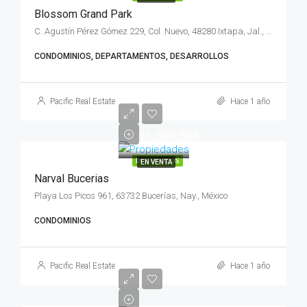
Blossom Grand Park
C. Agustín Pérez Gómez 229, Col. Nuevo, 48280 Ixtapa, Jal., México
CONDOMINIOS, DEPARTAMENTOS, DESARROLLOS
Pacific Real Estate
Hace 1 año
$11,000,000
DESTACADOS
EN VENTA
Narval Bucerias
Playa Los Picos 961, 63732 Bucerías, Nay., México
CONDOMINIOS
Pacific Real Estate
Hace 1 año