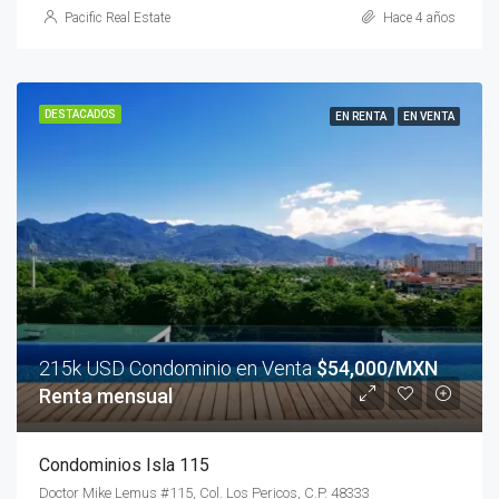
Pacific Real Estate
Hace 4 años
DESTACADOS
EN RENTA
EN VENTA
215k USD Condominio en Venta
$54,000/MXN
Renta mensual
Condominios Isla 115
Doctor Mike Lemus #115, Col. Los Pericos, C.P. 48333