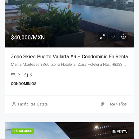
$40,000/MXN
Zoho Skies Puerto Vallarta #9 – Condominio En Renta
María Montessori 360, Zona Hotelera, Zona Hotelera Nte., 48333 Puerto Vallarta, Jal.
2
2
CONDOMINIOS
Pacific Real Estate
Hace 4 años
DESTACADOS
EN VENTA