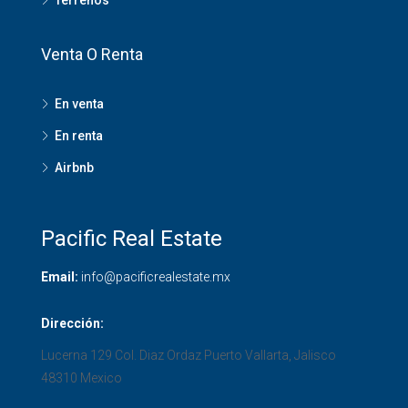
Venta O Renta
En venta
En renta
Airbnb
Pacific Real Estate
Email:
info@pacificrealestate.mx
Dirección:
Lucerna 129 Col. Diaz Ordaz
Puerto Vallarta
,
Jalisco
48310
Mexico