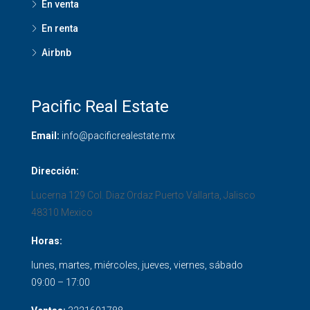
En venta
En renta
Airbnb
Pacific Real Estate
Email:
info@pacificrealestate.mx
Dirección:
Lucerna 129 Col. Diaz Ordaz
Puerto Vallarta
,
Jalisco
48310
Mexico
Horas:
lunes, martes, miércoles, jueves, viernes, sábado
09:00 – 17:00