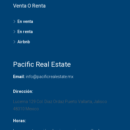
Venta O Renta
En venta
En renta
Airbnb
Pacific Real Estate
Email:
info@pacificrealestate.mx
Dirección:
Lucerna 129 Col. Diaz Ordaz
Puerto Vallarta
,
Jalisco
48310
Mexico
Horas: