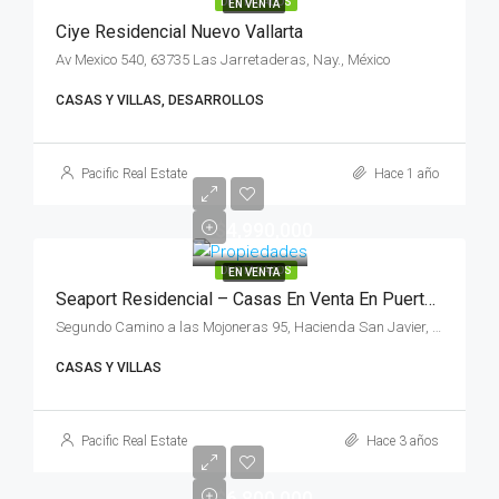
DESTACADOS
EN VENTA
Ciye Residencial Nuevo Vallarta
Av Mexico 540, 63735 Las Jarretaderas, Nay., México
CASAS Y VILLAS, DESARROLLOS
Pacific Real Estate
Hace 1 año
$4,990,000
DESTACADOS
EN VENTA
Seaport Residencial – Casas En Venta En Puerto Vallarta
Segundo Camino a las Mojoneras 95, Hacienda San Javier, 48317 Puerto Vallarta, Jal., México
CASAS Y VILLAS
Pacific Real Estate
Hace 3 años
$6,800,000