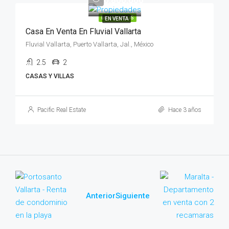
DESTACADOS
EN VENTA
Casa En Venta En Fluvial Vallarta
Fluvial Vallarta, Puerto Vallarta, Jal., México
2.5
2
CASAS Y VILLAS
Pacific Real Estate
Hace 3 años
Anterior
Siguiente