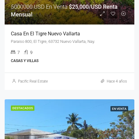
5000000 USD En Venta
$25,000/USD Renta
Mensual
Casa En El Tigre Nuevo Vallarta
Paraiso 800, El Tigre, 63732 Nuevo Vallarta, Nay.
7
9
CASAS Y VILLAS
Pacific Real Estate
Hace 4 años
DESTACADOS
EN VENTA