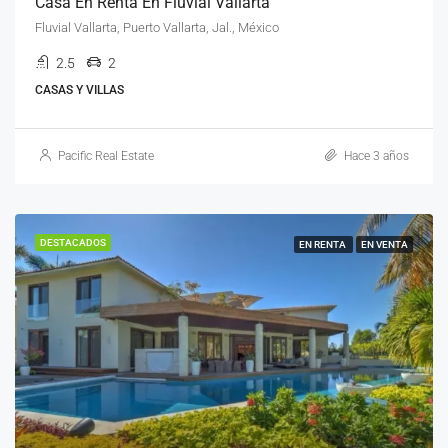
Casa En Renta En Fluvial Vallarta
Fluvial Vallarta, Puerto Vallarta, Jal., México
2.5
2
CASAS Y VILLAS
Pacific Real Estate
Hace 3 años
DESTACADOS
EN RENTA
EN VENTA