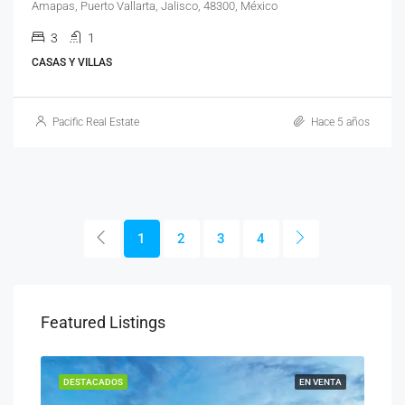
Amapas, Puerto Vallarta, Jalisco, 48300, México
3
1
CASAS Y VILLAS
Pacific Real Estate
Hace 5 años
1
2
3
4
Featured Listings
ENTA
DESTACADOS
EN VENTA
DES