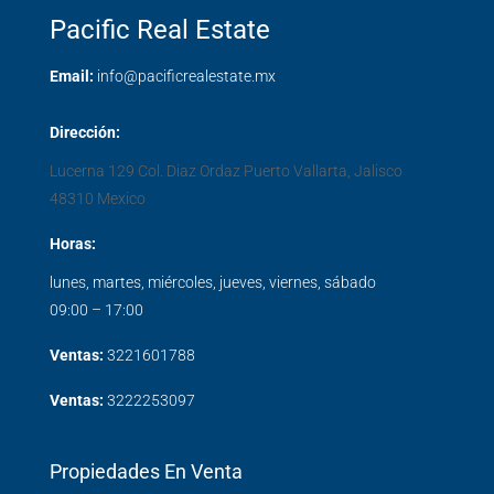
Pacific Real Estate
Email:
info@pacificrealestate.mx
Dirección:
Lucerna 129 Col. Diaz Ordaz
Puerto Vallarta
,
Jalisco
48310
Mexico
Horas:
lunes, martes, miércoles, jueves, viernes, sábado
09:00 – 17:00
Ventas:
3221601788
Ventas:
3222253097
Propiedades En Venta