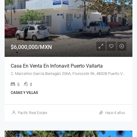
$6,000,000/MXN
Casa En Venta En Infonavit Puerto Vallarta
C. Marcelino García Barragán 206A, Fovissste 96, 48328 Puerto Vallarta, Jal.
5
3
CASAS Y VILLAS
Pacific Real Estate
Hace 4 años