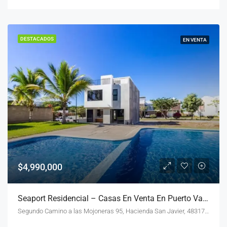
DESTACADOS
EN VENTA
$4,990,000
Seaport Residencial – Casas En Venta En Puerto Vallarta
Segundo Camino a las Mojoneras 95, Hacienda San Javier, 48317 Puerto Vallarta, Jal., México