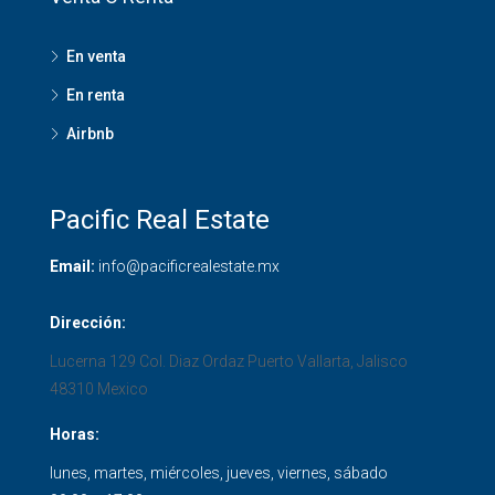
En venta
En renta
Airbnb
Pacific Real Estate
Email:
info@pacificrealestate.mx
Dirección:
Lucerna 129 Col. Diaz Ordaz
Puerto Vallarta
,
Jalisco
48310
Mexico
Horas:
lunes, martes, miércoles, jueves, viernes, sábado