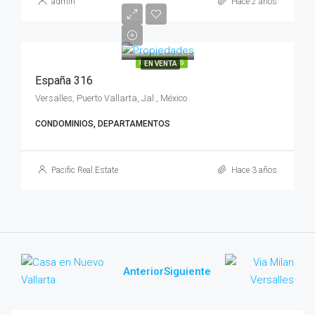
admin
Hace 2 años
DESTACADOS
EN VENTA
España 316
Versalles, Puerto Vallarta, Jal., México
CONDOMINIOS, DEPARTAMENTOS
Pacific Real Estate
Hace 3 años
Anterior
Siguiente