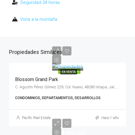
Seguridad 24 horas
Vista a la montaña
Propiedades Similares
DESTACADOS
EN VENTA
Blossom Grand Park
C. Agustín Pérez Gómez 229, Col. Nuevo, 48280 Ixtapa, Jal., México
CONDOMINIOS, DEPARTAMENTOS, DESARROLLOS
Pacific Real Estate
Hace 1 año
$2,900,000