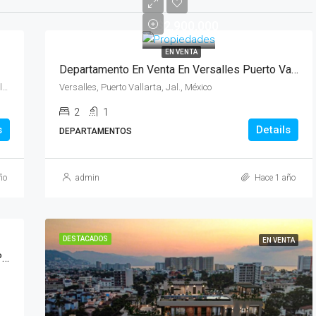
$2,900,000
EN VENTA
Departamento En Venta En Versalles Puerto Vallarta
C. Agustín Pérez Gómez 229, Col. Nuevo, 48280 Ixtapa, Jal., México
Versalles, Puerto Vallarta, Jal., México
2
1
s
Details
DEPARTAMENTOS
ño
admin
Hace 1 año
DESTACADOS
EN VENTA
¡Departamento De Ensueño En Renta A Largo Plazo En Puerto Vallarta!