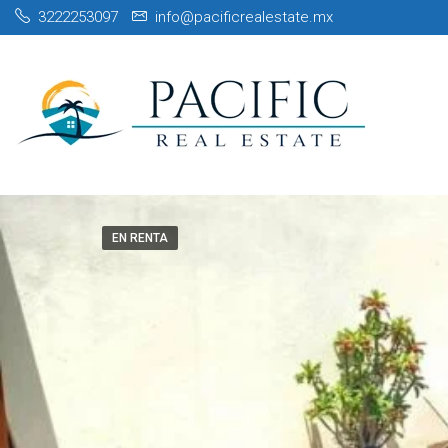
3222253097
info@pacificrealestate.mx
EN RENTA