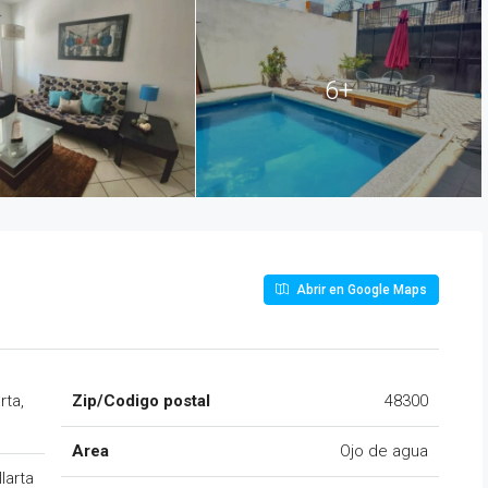
6+
Abrir en Google Maps
rta,
Zip/Codigo postal
48300
Area
Ojo de agua
larta