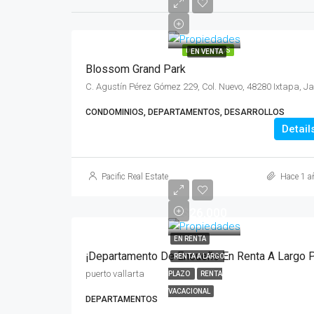
DESTACADOS
EN VENTA
Blossom Grand Park
CONDOMINIOS, DEPARTAMENTOS, DESARROLLOS
Detail
Pacific Real Estate
Hace 1 a
$26,000
EN RENTA
RENTA A LARGO
puerto vallarta
PLAZO
RENTA
VACACIONAL
DEPARTAMENTOS