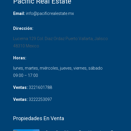
Pacific Real Estate
Email:
info@pacificrealestate.mx
Dirección:
Lucerna 129 Col. Diaz Ordaz
Puerto Vallarta
,
Jalisco
48310
Mexico
Horas:
lunes, martes, miércoles, jueves, viernes, sábado
09:00 – 17:00
Ventas:
3221601788
Ventas:
3222253097
Propiedades En Venta