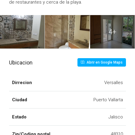
de restaurantes y cerca de la playa.
4+
Ubicacion
Abrir en Google Maps
Dirrecion
Versalles
Ciudad
Puerto Vallarta
Estado
Jalisco
Zip/Codigo postal
48310