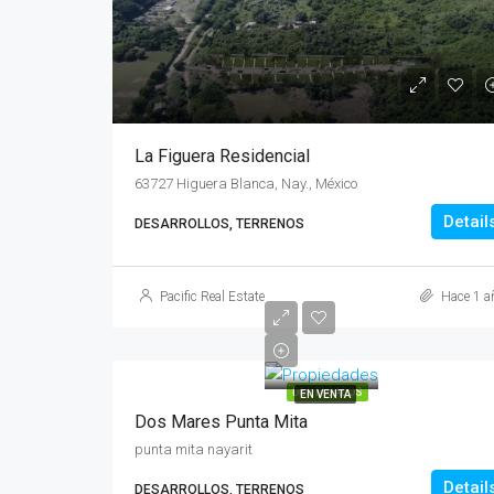
La Figuera Residencial
63727 Higuera Blanca, Nay., México
Detail
DESARROLLOS, TERRENOS
Pacific Real Estate
Hace 1 a
DESTACADOS
EN VENTA
Dos Mares Punta Mita
punta mita nayarit
Detail
DESARROLLOS, TERRENOS