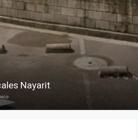
ales Nayarit
éxico