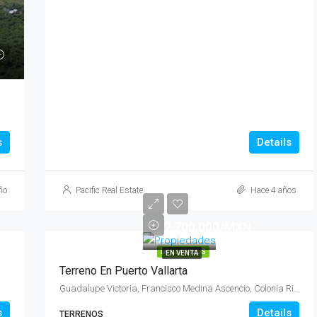
s
Details
ño
Pacific Real Estate
Hace 4 años
$2,700,000/MXN
DESTACADOS
EN VENTA
Terreno En Puerto Vallarta
Guadalupe Victoria, Francisco Medina Ascencio, Colonia Rincon del Puerto, Las Mojoneras, Puerto Vallarta, Jalisco, 48317, México
s
Details
TERRENOS