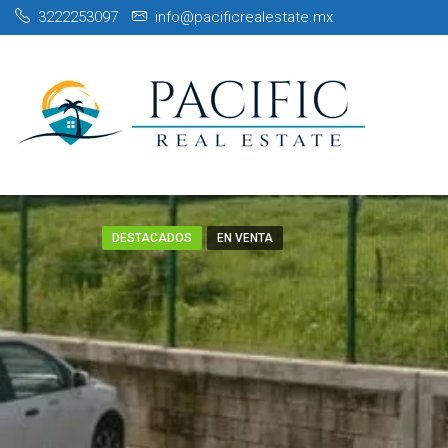
3222253097
info@pacificrealestate.mx
DESTACADOS
EN VENTA