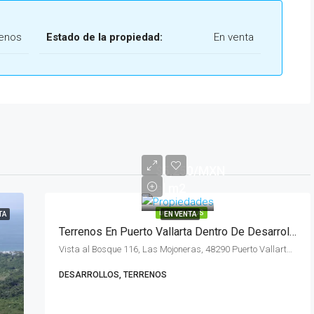
renos
Estado de la propiedad:
En venta
$5,250/MXN
el m2
DESTACADOS
TA
EN VENTA
Terrenos En Puerto Vallarta Dentro De Desarrollo Residencial Magnolias
Vista al Bosque 116, Las Mojoneras, 48290 Puerto Vallarta, Jal., México
DESARROLLOS, TERRENOS