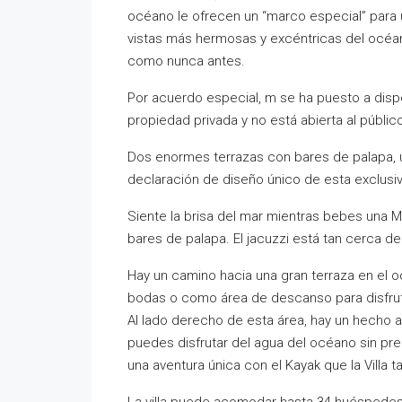
océano le ofrecen un “marco especial” para u
vistas más hermosas y excéntricas del océano
como nunca antes.
Por acuerdo especial, m se ha puesto a dispo
propiedad privada y no está abierta al públic
Dos enormes terrazas con bares de palapa, uno
declaración de diseño único de esta exclusiva
Siente la brisa del mar mientras bebes una Ma
bares de palapa. El jacuzzi está tan cerca d
Hay un camino hacia una gran terraza en el o
bodas o como área de descanso para disfrutar
Al lado derecho de esta área, hay un hecho 
puedes disfrutar del agua del océano sin pr
una aventura única con el Kayak que la Villa 