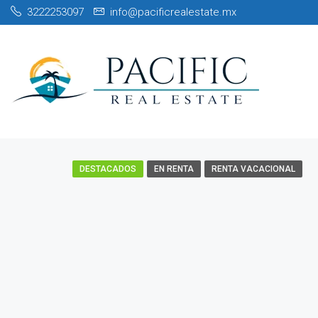
3222253097
info@pacificrealestate.mx
DESTACADOS
EN RENTA
RENTA VACACIONAL