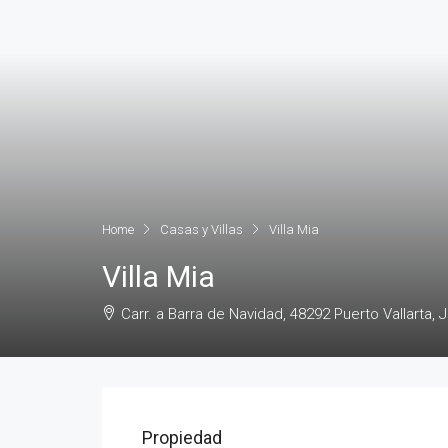
Home
Casas y Villas
Villa Mia
Villa Mia
Carr. a Barra de Navidad, 48292 Puerto Vallarta, J
Propiedad