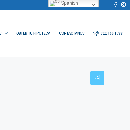
Spanish
S
OBTÉN TU HIPOTECA
CONTACTANOS
322 160 1788