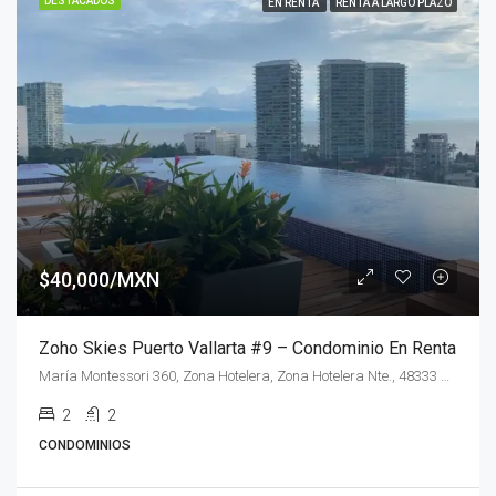
DESTACADOS
EN RENTA
RENTA A LARGO PLAZO
$40,000/MXN
Zoho Skies Puerto Vallarta #9 – Condominio En Renta
María Montessori 360, Zona Hotelera, Zona Hotelera Nte., 48333 Puerto Vallarta, Jal.
2
2
CONDOMINIOS