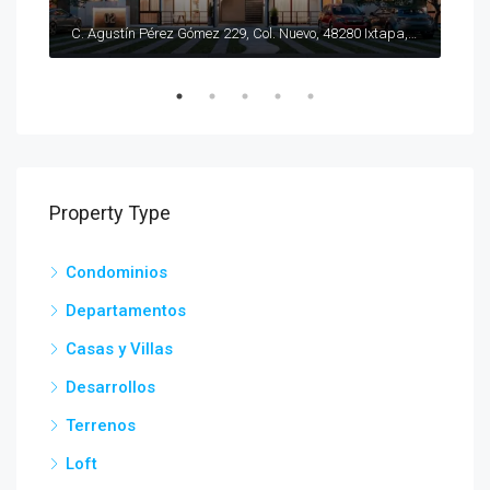
$11
Francisco I. Madero 170, Flamingos, 63732 Bucerías, Nay., México
C. Agustín Pérez Gómez 229, Col. Nuevo, 48280 Ixtapa, Jal., México
Play
Property Type
Condominios
Departamentos
Casas y Villas
Desarrollos
Terrenos
Loft