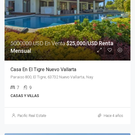
5000000 USD En Venta
$25,000/USD Renta
Mensual
Casa En El Tigre Nuevo Vallarta
Paraiso 800, El Tigre, 63732 Nuevo Vallarta, Nay.
7
9
CASAS Y VILLAS
Pacific Real Estate
Hace 4 años