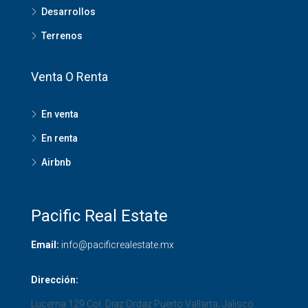
Desarrollos
Terrenos
Venta O Renta
En venta
En renta
Airbnb
Pacific Real Estate
Email:
info@pacificrealestate.mx
Dirección:
Lucerna 129 Col. Diaz Ordaz
Puerto Vallarta
,
Jalisco