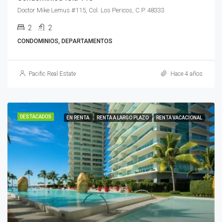
Doctor Mike Lemus #115, Col. Los Pericos, C.P. 48333
2
2
CONDOMINIOS, DEPARTAMENTOS
Pacific Real Estate
Hace 4 años
DESTACADOS
EN RENTA
RENTA A LARGO PLAZO
RENTA VACACIONAL