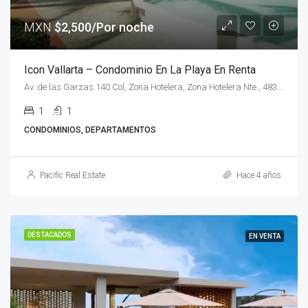
MXN
$2,500/Por noche
Icon Vallarta – Condominio En La Playa En Renta
Av. de las Garzas 140 Col, Zona Hotelera, Zona Hotelera Nte., 48333 Puerto Vallarta, Jal.
1
1
CONDOMINIOS, DEPARTAMENTOS
Pacific Real Estate
Hace 4 años
DESTACADOS
EN VENTA