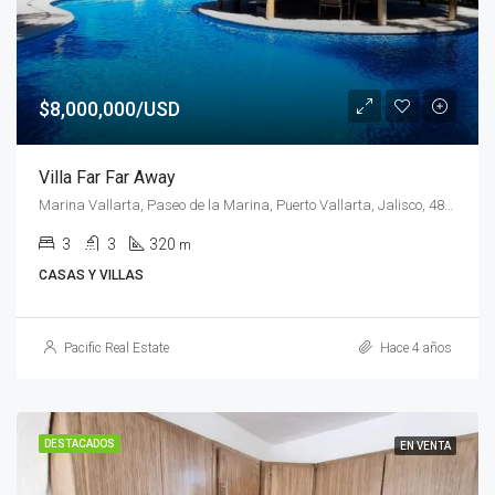
$8,000,000/USD
Villa Far Far Away
Marina Vallarta, Paseo de la Marina, Puerto Vallarta, Jalisco, 48300, México
3
3
320
m
CASAS Y VILLAS
Pacific Real Estate
Hace 4 años
DESTACADOS
EN VENTA