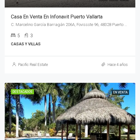
Casa En Venta En Infonavit Puerto Vallarta
C. Marcelino García Barragán 206A, Fovissste 96, 48328 Puerto Vallarta, Jal.
5
3
CASAS Y VILLAS
Pacific Real Estate
Hace 4 años
DESTACADOS
EN VENTA