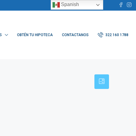
Spanish
S
OBTÉN TU HIPOTECA
CONTACTANOS
322 160 1788