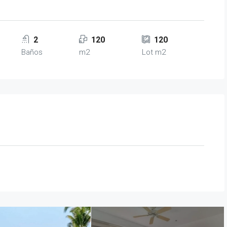
2
120
120
Baños
m2
Lot m2