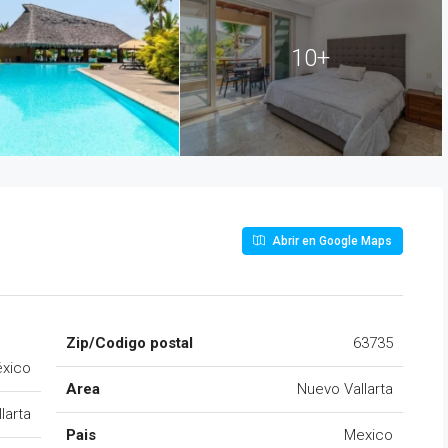
10+
Abrir en Google Maps
Zip/Codigo postal
63735
éxico
Area
Nuevo Vallarta
larta
Pais
Mexico