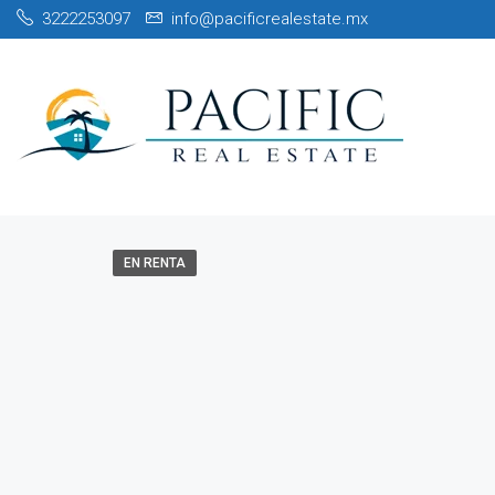
3222253097
info@pacificrealestate.mx
EN RENTA